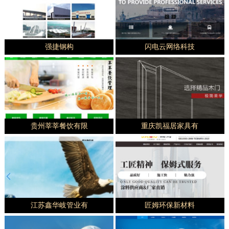
强捷钢构
闪电云网络科技
贵州莘莘餐饮有限
重庆凯福居家具有
江苏鑫华岐管业有
匠姆环保新材料