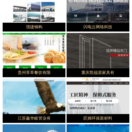
强捷钢构
闪电云网络科技
贵州莘莘餐饮有限
重庆凯福居家具有
江苏鑫华岐管业有
匠姆环保新材料