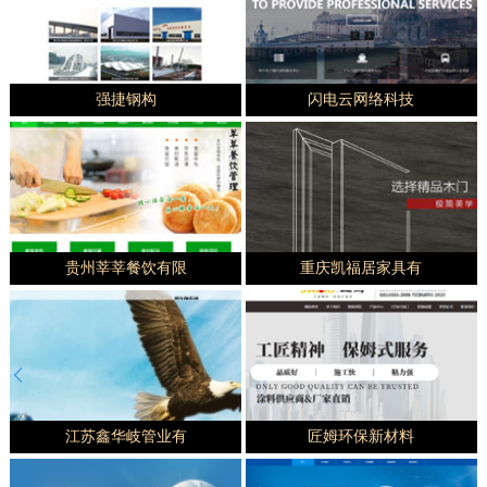
强捷钢构
闪电云网络科技
贵州莘莘餐饮有限
重庆凯福居家具有
江苏鑫华岐管业有
匠姆环保新材料